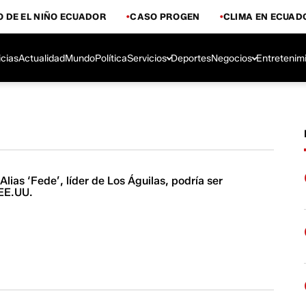
 DE EL NIÑO ECUADOR
CASO PROGEN
CLIMA EN ECUAD
icias
Actualidad
Mundo
Política
Servicios
Deportes
Negocios
Entretenim
Alias ‘Fede’, líder de Los Águilas, podría ser
 EE.UU.