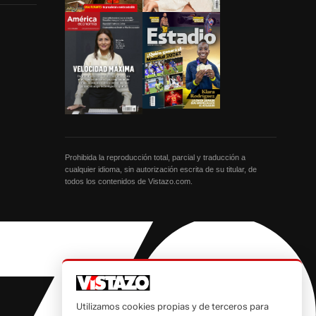
Prohibida la reproducción total, parcial y traducción a
cualquier idioma, sin autorización escrita de su titular, de
todos los contenidos de Vistazo.com.
Utilizamos cookies propias y de terceros para