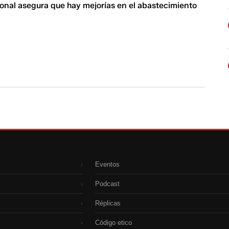
onal asegura que hay mejorías en el abastecimiento
Eventos
›
Podcast
›
Réplicas
›
Código etico
›