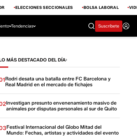
OR
ELECCIONES SECCIONALES
BOLSA LABORAL
VI
iento
Tendencias
Suscríbete
LO MÁS DESTACADO DEL DÍA
Rodri desata una batalla entre FC Barcelona y
01
Real Madrid en el mercado de fichajes
Investigan presunto envenenamiento masivo de
02
animales por disputas personales al sur de Quito
Festival Internacional del Globo Mitad del
03
Mundo: Fechas, artistas y actividades del evento