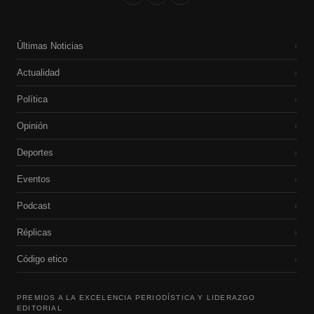
Últimas Noticias
›
Actualidad
›
Política
›
Opinión
›
Deportes
›
Eventos
›
Podcast
›
Réplicas
›
Código etico
›
PREMIOS A LA EXCELENCIA PERIODÍSTICA Y LIDERAZGO
EDITORIAL