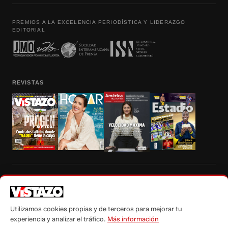
PREMIOS A LA EXCELENCIA PERIODÍSTICA Y LIDERAZGO
EDITORIAL
REVISTAS
Prohibida la reproducción total, parcial y traducción a cualquier idioma, sin
autorización escrita de su titular, de todos los contenidos de Vistazo.com.
Utilizamos cookies propias y de terceros para mejorar tu
experiencia y analizar el tráfico.
Más información