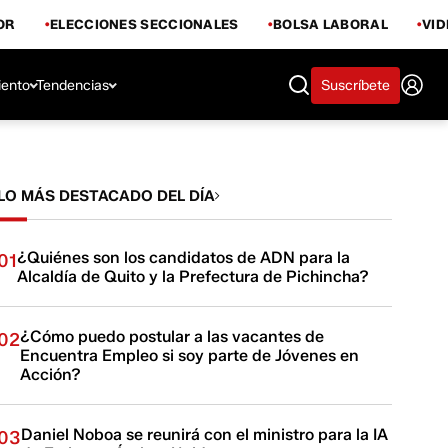
OR
ELECCIONES SECCIONALES
BOLSA LABORAL
VI
iento
Tendencias
Suscríbete
LO MÁS DESTACADO DEL DÍA
¿Quiénes son los candidatos de ADN para la
01
Alcaldía de Quito y la Prefectura de Pichincha?
¿Cómo puedo postular a las vacantes de
02
Encuentra Empleo si soy parte de Jóvenes en
Acción?
Daniel Noboa se reunirá con el ministro para la IA
03