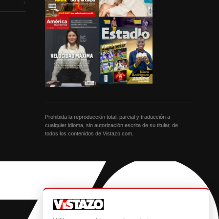
›
Prohibida la reproducción total, parcial y traducción a
cualquier idioma, sin autorización escrita de su titular, de
todos los contenidos de Vistazo.com.