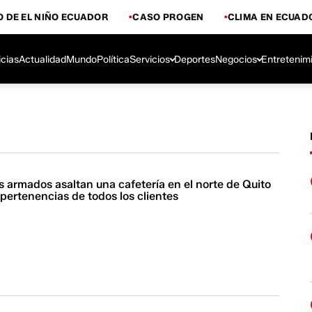
 DE EL NIÑO ECUADOR
CASO PROGEN
CLIMA EN ECUAD
icias
Actualidad
Mundo
Política
Servicios
Deportes
Negocios
Entretenim
 armados asaltan una cafetería en el norte de Quito
s pertenencias de todos los clientes