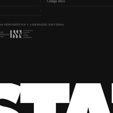
Código etico
›
›
IA PERIODÍSTICA Y LIDERAZGO EDITORIAL