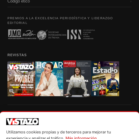
Código etico
›
PREMIOS A LA EXCELENCIA PERIODÍSTICA Y LIDERAZGO
EDITORIAL
REVISTAS
Prohibida la reproducción total, parcial y traducción a cualquier idioma, sin
autorización escrita de su titular, de todos los contenidos de Vistazo.com.
Utilizamos cookies propias y de terceros para mejorar tu
experiencia y analizar el tráfico.
Más información