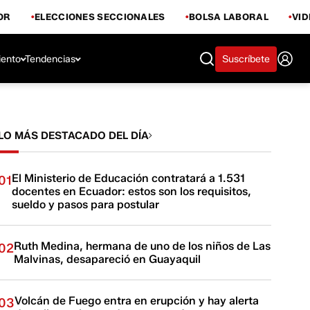
OR
ELECCIONES SECCIONALES
BOLSA LABORAL
VI
iento
Tendencias
Suscríbete
LO MÁS DESTACADO DEL DÍA
El Ministerio de Educación contratará a 1.531
01
docentes en Ecuador: estos son los requisitos,
sueldo y pasos para postular
Ruth Medina, hermana de uno de los niños de Las
02
Malvinas, desapareció en Guayaquil
Volcán de Fuego entra en erupción y hay alerta
03