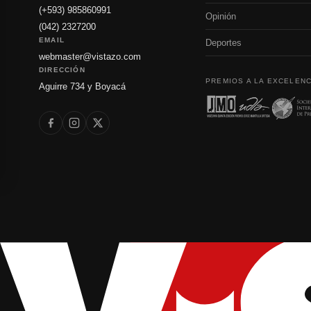
(+593) 985860991
Opinión
(042) 2327200
EMAIL
Deportes
webmaster@vistazo.com
DIRECCIÓN
PREMIOS A LA EXCELENC
Aguirre 734 y Boyacá