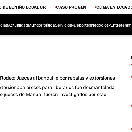
 DE EL NIÑO ECUADOR
CASO PROGEN
CLIMA EN ECUAD
icias
Actualidad
Mundo
Política
Servicios
Deportes
Negocios
Entretenim
Rodeo: Jueces al banquillo por rebajas y extorsiones
xtorsionaba presos para liberarlos fue desmantelada
ro jueces de Manabí fueron investigados por este