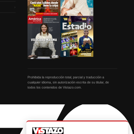
›
Prohibida la reproducción total, parcial y traducción a
cualquier idioma, sin autorización escrita de su titular, de
todos los contenidos de Vistazo.com.