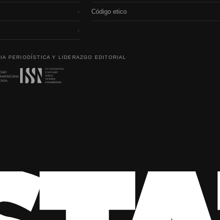
Código etico
›
›
IA PERIODÍSTICA Y LIDERAZGO EDITORIAL