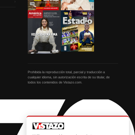
›
Prohibida la reproducción total, parcial y traducción a
cualquier idioma, sin autorización escrita de su titular, de
todos los contenidos de Vistazo.com.