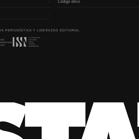
Código etico
›
›
IA PERIODÍSTICA Y LIDERAZGO EDITORIAL