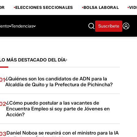
OR
ELECCIONES SECCIONALES
BOLSA LABORAL
VI
iento
Tendencias
Suscríbete
LO MÁS DESTACADO DEL DÍA
¿Quiénes son los candidatos de ADN para la
01
Alcaldía de Quito y la Prefectura de Pichincha?
¿Cómo puedo postular a las vacantes de
02
Encuentra Empleo si soy parte de Jóvenes en
Acción?
Daniel Noboa se reunirá con el ministro para la IA
03