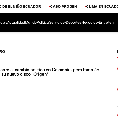
 DE EL NIÑO ECUADOR
CASO PROGEN
CLIMA EN ECUAD
icias
Actualidad
Mundo
Política
Servicios
Deportes
Negocios
Entretenim
TRO
sobre el cambio político en Colombia, pero también
y su nuevo disco "Origen"