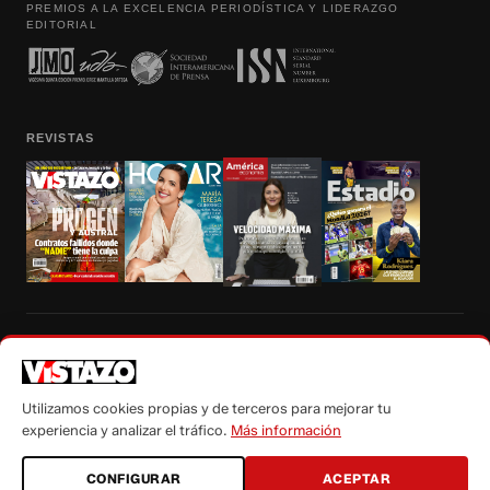
PREMIOS A LA EXCELENCIA PERIODÍSTICA Y LIDERAZGO
EDITORIAL
REVISTAS
Prohibida la reproducción total, parcial y traducción a cualquier idioma, sin
autorización escrita de su titular, de todos los contenidos de Vistazo.com.
Utilizamos cookies propias y de terceros para mejorar tu
experiencia y analizar el tráfico.
Más información
CONFIGURAR
ACEPTAR