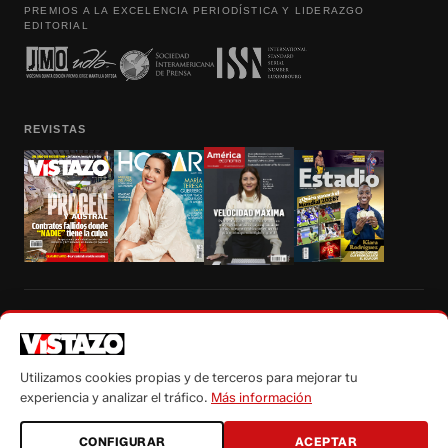
PREMIOS A LA EXCELENCIA PERIODÍSTICA Y LIDERAZGO
EDITORIAL
REVISTAS
Prohibida la reproducción total, parcial y traducción a cualquier idioma, sin
autorización escrita de su titular, de todos los contenidos de Vistazo.com.
Utilizamos cookies propias y de terceros para mejorar tu
experiencia y analizar el tráfico.
Más información
CONFIGURAR
ACEPTAR