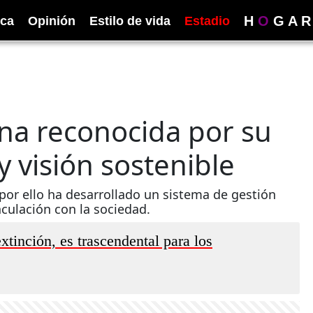
H
O
G
A
R
ica
Opinión
Estilo de vida
Estadio
na reconocida por su
 visión sostenible
 por ello ha desarrollado un sistema de gestión
nculación con la sociedad.
xtinción, es trascendental para los