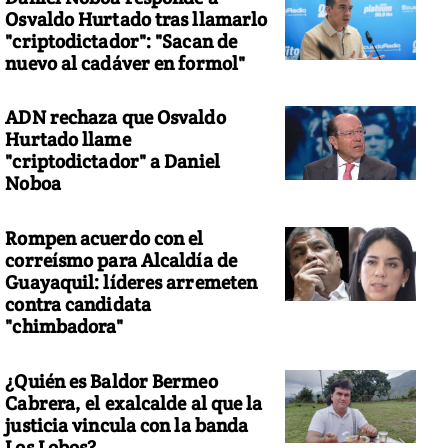
Osvaldo Hurtado tras llamarlo
"criptodictador": "Sacan de
nuevo al cadáver en formol"
ADN rechaza que Osvaldo
Hurtado llame
"criptodictador" a Daniel
Noboa
Rompen acuerdo con el
correísmo para Alcaldía de
Guayaquil: líderes arremeten
contra candidata
"chimbadora"
¿Quién es Baldor Bermeo
Cabrera, el exalcalde al que la
justicia vincula con la banda
Los Lobos?