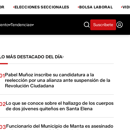
OR
ELECCIONES SECCIONALES
BOLSA LABORAL
VI
iento
Tendencias
Suscríbete
LO MÁS DESTACADO DEL DÍA
Pabel Muñoz inscribe su candidatura a la
01
reelección por una alianza ante suspensión de la
Revolución Ciudadana
Lo que se conoce sobre el hallazgo de los cuerpos
02
de dos jóvenes quiteños en Santa Elena
Funcionario del Municipio de Manta es asesinado
03