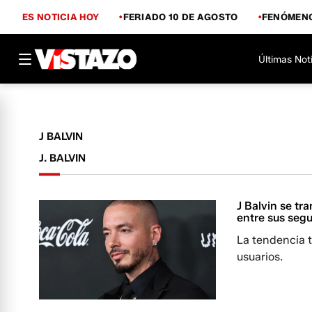
ES NOTICIA HOY
FERIADO 10 DE AGOSTO
FENÓMENO
Últimas Not
J BALVIN
J. BALVIN
J Balvin se tr
entre sus seg
La tendencia 
usuarios.