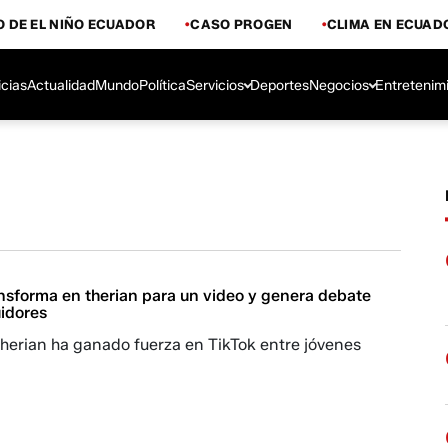
 DE EL NIÑO ECUADOR
CASO PROGEN
CLIMA EN ECUAD
icias
Actualidad
Mundo
Política
Servicios
Deportes
Negocios
Entretenim
ansforma en therian para un video y genera debate
uidores
therian ha ganado fuerza en TikTok entre jóvenes