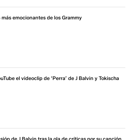
 más emocionantes de los Grammy
uTube el videoclip de ‘Perra’ de J Balvin y Tokischa
sión de J Balvin tras la ola de críticas por su canción