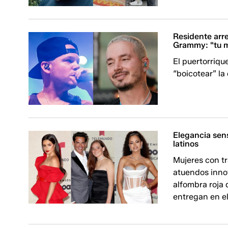
Residente arre
Grammy: "tu m
El puertorriqu
“boicotear” la
Elegancia sens
latinos
Mujeres con t
atuendos inno
alfombra roja 
entregan en e