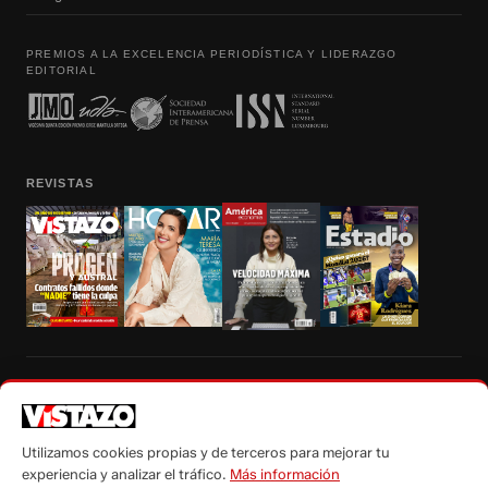
PREMIOS A LA EXCELENCIA PERIODÍSTICA Y LIDERAZGO
EDITORIAL
REVISTAS
Prohibida la reproducción total, parcial y traducción a cualquier idioma, sin
autorización escrita de su titular, de todos los contenidos de Vistazo.com.
Utilizamos cookies propias y de terceros para mejorar tu
experiencia y analizar el tráfico.
Más información