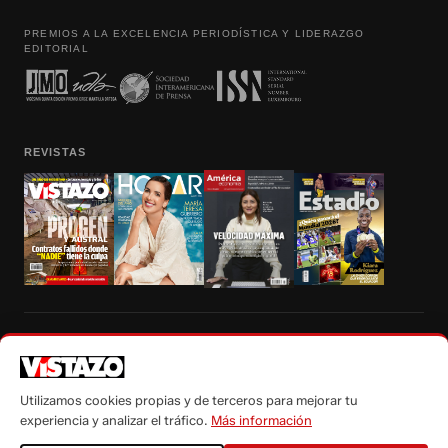
PREMIOS A LA EXCELENCIA PERIODÍSTICA Y LIDERAZGO
EDITORIAL
REVISTAS
Prohibida la reproducción total, parcial y traducción a cualquier idioma, sin
autorización escrita de su titular, de todos los contenidos de Vistazo.com.
Utilizamos cookies propias y de terceros para mejorar tu
experiencia y analizar el tráfico.
Más información