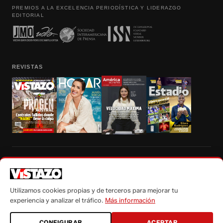
PREMIOS A LA EXCELENCIA PERIODÍSTICA Y LIDERAZGO
EDITORIAL
REVISTAS
Prohibida la reproducción total, parcial y traducción a cualquier idioma, sin
autorización escrita de su titular, de todos los contenidos de Vistazo.com.
Utilizamos cookies propias y de terceros para mejorar tu
experiencia y analizar el tráfico.
Más información
CONFIGURAR
ACEPTAR