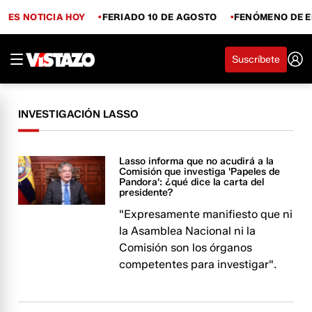
ES NOTICIA HOY
FERIADO 10 DE AGOSTO
FENÓMENO DE E
Suscríbete
INVESTIGACIÓN LASSO
Lasso informa que no acudirá a la
Comisión que investiga 'Papeles de
Pandora': ¿qué dice la carta del
presidente?
"Expresamente manifiesto que ni
la Asamblea Nacional ni la
Comisión son los órganos
competentes para investigar".