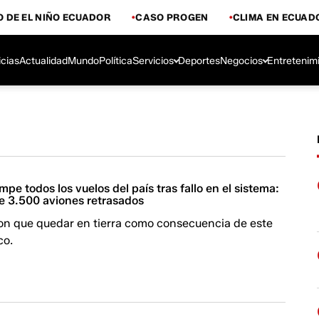
 DE EL NIÑO ECUADOR
CASO PROGEN
CLIMA EN ECUAD
icias
Actualidad
Mundo
Política
Servicios
Deportes
Negocios
Entretenim
mpe todos los vuelos del país tras fallo en el sistema:
e 3.500 aviones retrasados
ron que quedar en tierra como consecuencia de este
co.