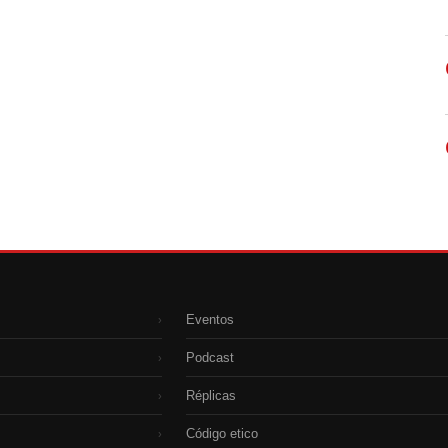
Eventos
›
Podcast
›
Réplicas
›
Código etico
›