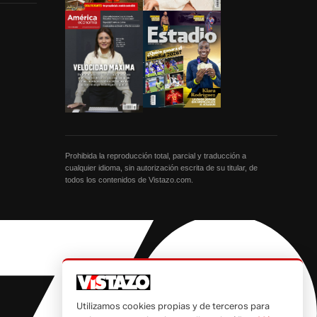
Prohibida la reproducción total, parcial y traducción a
cualquier idioma, sin autorización escrita de su titular, de
todos los contenidos de Vistazo.com.
Utilizamos cookies propias y de terceros para