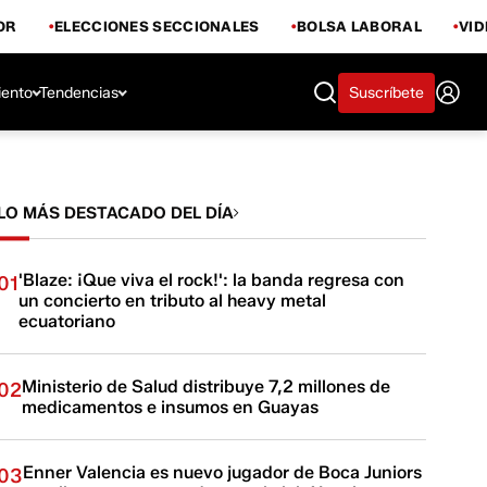
OR
ELECCIONES SECCIONALES
BOLSA LABORAL
VI
iento
Tendencias
Suscríbete
LO MÁS DESTACADO DEL DÍA
'Blaze: ¡Que viva el rock!': la banda regresa con
01
un concierto en tributo al heavy metal
ecuatoriano
Ministerio de Salud distribuye 7,2 millones de
02
medicamentos e insumos en Guayas
Enner Valencia es nuevo jugador de Boca Juniors
03