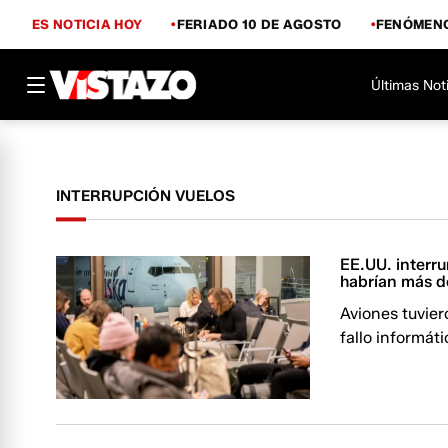
ES NOTICIA HOY
FERIADO 10 DE AGOSTO
FENÓMENO
Últimas Not
INTERRUPCIÓN VUELOS
EE.UU. interru
habrían más d
Aviones tuvie
fallo informáti