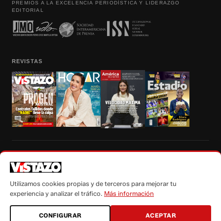
PREMIOS A LA EXCELENCIA PERIODÍSTICA Y LIDERAZGO
EDITORIAL
REVISTAS
Prohibida la reproducción total, parcial y traducción a cualquier idioma, sin
autorización escrita de su titular, de todos los contenidos de Vistazo.com.
Utilizamos cookies propias y de terceros para mejorar tu
experiencia y analizar el tráfico.
Más información
CONFIGURAR
ACEPTAR