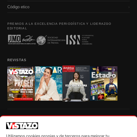
Código etico
›
PREMIOS A LA EXCELENCIA PERIODÍSTICA Y LIDERAZGO
EDITORIAL
REVISTAS
Prohibida la reproducción total, parcial y traducción a cualquier idioma, sin
autorización escrita de su titular, de todos los contenidos de Vistazo.com.
Utilizamos cookies propias y de terceros para mejorar tu