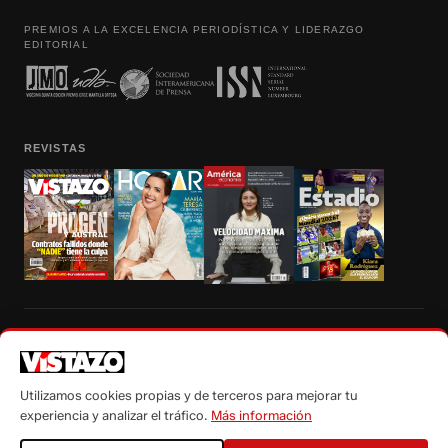
PREMIOS A LA EXCELENCIA PERIODÍSTICA Y LIDERAZGO
EDITORIAL
REVISTAS
Prohibida la reproducción total, parcial y traducción a cualquier idioma, sin
autorización escrita de su titular, de todos los contenidos de Vistazo.com.
Utilizamos cookies propias y de terceros para mejorar tu
experiencia y analizar el tráfico.
Más información