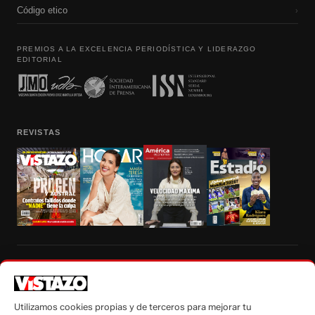
Código etico
›
PREMIOS A LA EXCELENCIA PERIODÍSTICA Y LIDERAZGO
EDITORIAL
REVISTAS
Prohibida la reproducción total, parcial y traducción a cualquier idioma, sin
autorización escrita de su titular, de todos los contenidos de Vistazo.com.
Utilizamos cookies propias y de terceros para mejorar tu