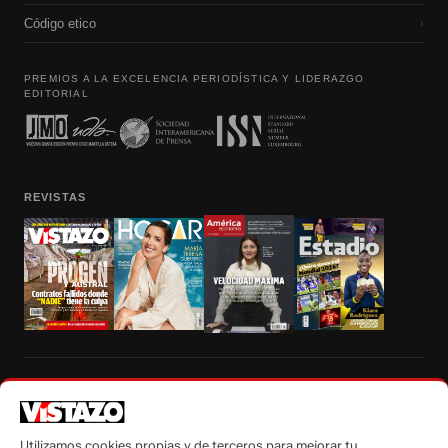
Código etico
›
PREMIOS A LA EXCELENCIA PERIODÍSTICA Y LIDERAZGO
EDITORIAL
REVISTAS
Prohibida la reproducción total, parcial y traducción a cualquier idioma, sin
autorización escrita de su titular, de todos los contenidos de Vistazo.com.
Utilizamos cookies propias y de terceros para mejorar tu