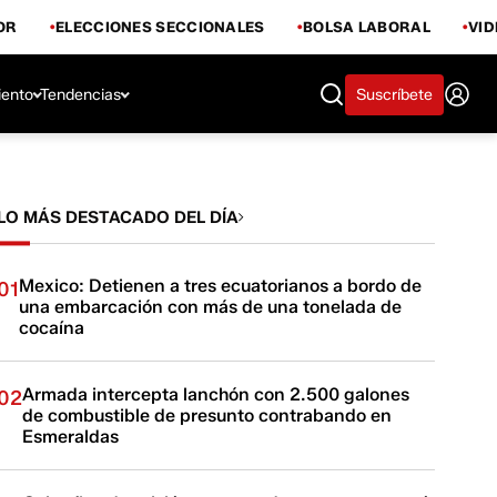
OR
ELECCIONES SECCIONALES
BOLSA LABORAL
VI
iento
Tendencias
Suscríbete
LO MÁS DESTACADO DEL DÍA
Mexico: Detienen a tres ecuatorianos a bordo de
01
una embarcación con más de una tonelada de
cocaína
Armada intercepta lanchón con 2.500 galones
02
de combustible de presunto contrabando en
Esmeraldas