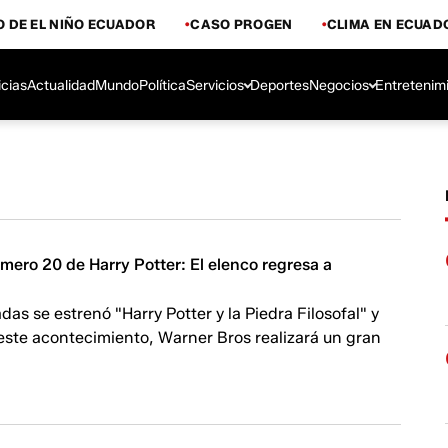
 DE EL NIÑO ECUADOR
CASO PROGEN
CLIMA EN ECUAD
icias
Actualidad
Mundo
Política
Servicios
Deportes
Negocios
Entretenim
mero 20 de Harry Potter: El elenco regresa a
as se estrenó "Harry Potter y la Piedra Filosofal" y
este acontecimiento, Warner Bros realizará un gran