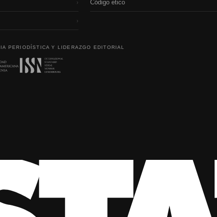
Código etico
›
›
IA PERIODÍSTICA Y LIDERAZGO EDITORIAL