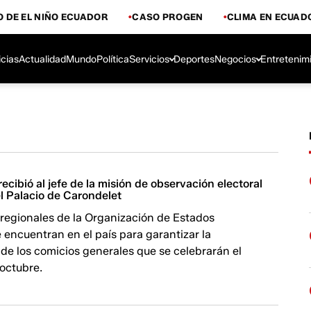
 DE EL NIÑO ECUADOR
CASO PROGEN
CLIMA EN ECUAD
icias
Actualidad
Mundo
Política
Servicios
Deportes
Negocios
Entretenim
ecibió al jefe de la misión de observación electoral
l Palacio de Carondelet
regionales de la Organización de Estados
encuentran en el país para garantizar la
de los comicios generales que se celebrarán el
octubre.