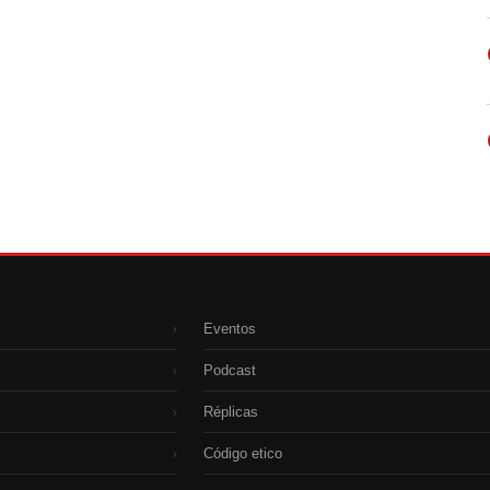
Eventos
›
Podcast
›
Réplicas
›
Código etico
›