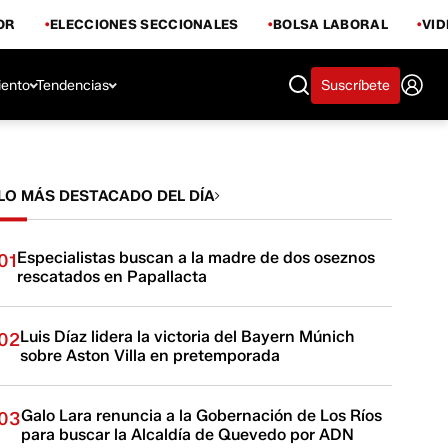
OR
ELECCIONES SECCIONALES
BOLSA LABORAL
VI
iento
Tendencias
Suscríbete
LO MÁS DESTACADO DEL DÍA
Especialistas buscan a la madre de dos oseznos
01
rescatados en Papallacta
Luis Díaz lidera la victoria del Bayern Múnich
02
sobre Aston Villa en pretemporada
Galo Lara renuncia a la Gobernación de Los Ríos
03
para buscar la Alcaldía de Quevedo por ADN