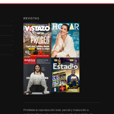
REVISTAS
›
›
›
›
Prohibida la reproducción total, parcial y traducción a