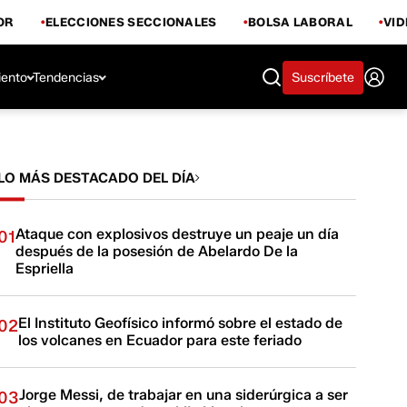
OR
ELECCIONES SECCIONALES
BOLSA LABORAL
VI
iento
Tendencias
Suscríbete
LO MÁS DESTACADO DEL DÍA
Ataque con explosivos destruye un peaje un día
01
después de la posesión de Abelardo De la
Espriella
El Instituto Geofísico informó sobre el estado de
02
los volcanes en Ecuador para este feriado
Jorge Messi, de trabajar en una siderúrgica a ser
03