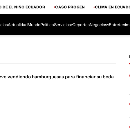
 DE EL NIÑO ECUADOR
CASO PROGEN
CLIMA EN ECUAD
icias
Actualidad
Mundo
Política
Servicios
Deportes
Negocios
Entretenim
ve vendiendo hamburguesas para financiar su boda