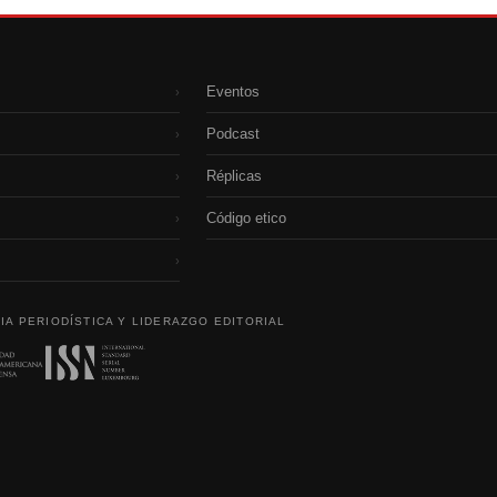
Eventos
›
Podcast
›
Réplicas
›
Código etico
›
›
IA PERIODÍSTICA Y LIDERAZGO EDITORIAL