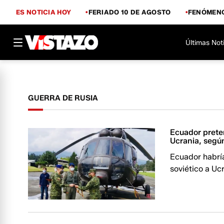
ES NOTICIA HOY
FERIADO 10 DE AGOSTO
FENÓMENO
Últimas Not
GUERRA DE RUSIA
Ecuador preten
Ucrania, segú
Ecuador habría
soviético a U