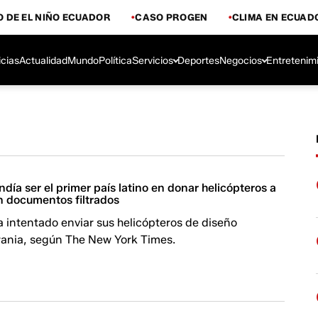
 DE EL NIÑO ECUADOR
CASO PROGEN
CLIMA EN ECUAD
icias
Actualidad
Mundo
Política
Servicios
Deportes
Negocios
Entretenim
día ser el primer país latino en donar helicópteros a
n documentos filtrados
 intentado enviar sus helicópteros de diseño
crania, según The New York Times.