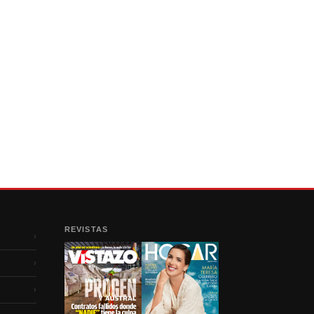
REVISTAS
›
›
›