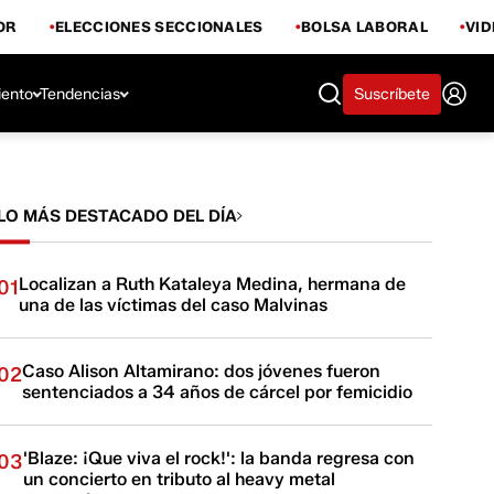
OR
ELECCIONES SECCIONALES
BOLSA LABORAL
VI
iento
Tendencias
Suscríbete
LO MÁS DESTACADO DEL DÍA
Localizan a Ruth Kataleya Medina, hermana de
01
una de las víctimas del caso Malvinas
Caso Alison Altamirano: dos jóvenes fueron
02
sentenciados a 34 años de cárcel por femicidio
'Blaze: ¡Que viva el rock!': la banda regresa con
03
un concierto en tributo al heavy metal