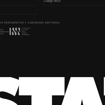
Código etico
›
›
IA PERIODÍSTICA Y LIDERAZGO EDITORIAL