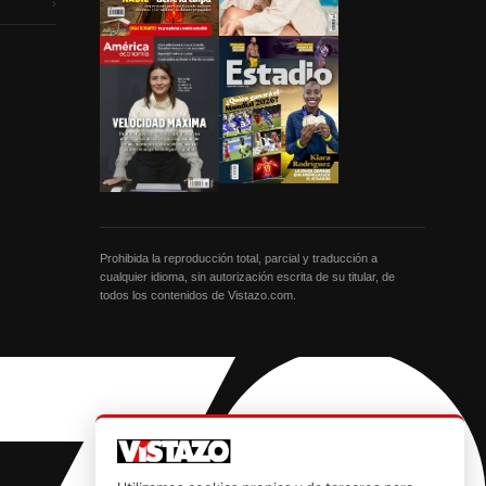
›
Prohibida la reproducción total, parcial y traducción a
cualquier idioma, sin autorización escrita de su titular, de
todos los contenidos de Vistazo.com.