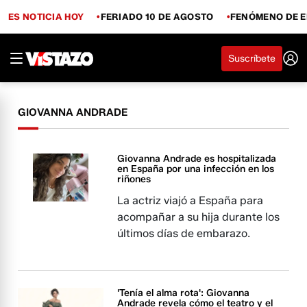
ES NOTICIA HOY
FERIADO 10 DE AGOSTO
FENÓMENO DE E
Suscríbete
GIOVANNA ANDRADE
Giovanna Andrade es hospitalizada
en España por una infección en los
riñones
La actriz viajó a España para
acompañar a su hija durante los
últimos días de embarazo.
'Tenía el alma rota': Giovanna
Andrade revela cómo el teatro y el