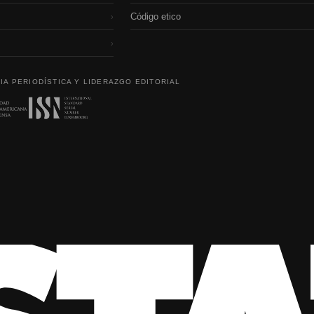
Código etico
›
›
IA PERIODÍSTICA Y LIDERAZGO EDITORIAL