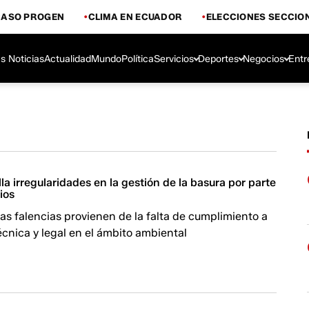
CASO PROGEN
CLIMA EN ECUADOR
ELECCIONES SECCIO
s Noticias
Actualidad
Mundo
Política
Servicios
Deportes
Negocios
Entr
lla irregularidades en la gestión de la basura por parte
ios
as falencias provienen de la falta de cumplimiento a
écnica y legal en el ámbito ambiental