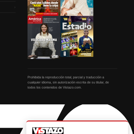
›
Prohibida la reproducción total, parcial y traducción a
cualquier idioma, sin autorización escrita de su titular, de
todos los contenidos de Vistazo.com.