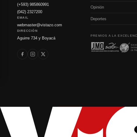
(+593) 985860991
Opinión
(042) 2327200
EMAIL
Deportes
webmaster@vistazo.com
DIRECCIÓN
PREMIOS A LA EXCELENC
Aguirre 734 y Boyacá