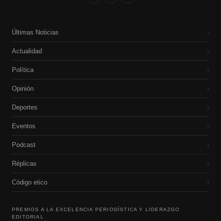
Últimas Noticias
›
Actualidad
›
Política
›
Opinión
›
Deportes
›
Eventos
›
Podcast
›
Réplicas
›
Código etico
›
PREMIOS A LA EXCELENCIA PERIODÍSTICA Y LIDERAZGO
EDITORIAL