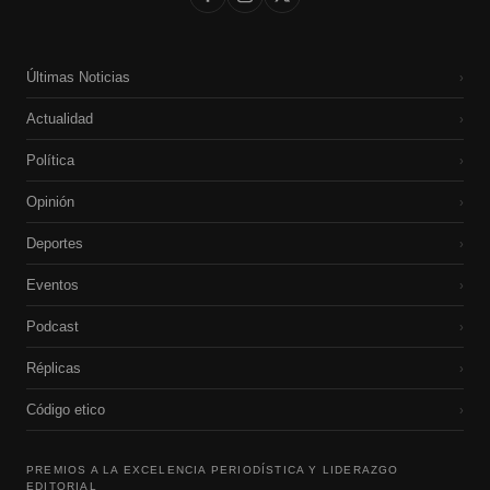
Últimas Noticias
›
Actualidad
›
Política
›
Opinión
›
Deportes
›
Eventos
›
Podcast
›
Réplicas
›
Código etico
›
PREMIOS A LA EXCELENCIA PERIODÍSTICA Y LIDERAZGO
EDITORIAL