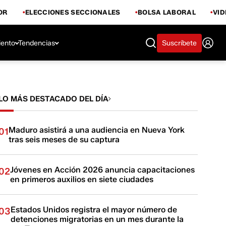
OR
ELECCIONES SECCIONALES
BOLSA LABORAL
VI
iento
Tendencias
Suscríbete
LO MÁS DESTACADO DEL DÍA
Maduro asistirá a una audiencia en Nueva York
01
tras seis meses de su captura
Jóvenes en Acción 2026 anuncia capacitaciones
02
en primeros auxilios en siete ciudades
Estados Unidos registra el mayor número de
03
detenciones migratorias en un mes durante la