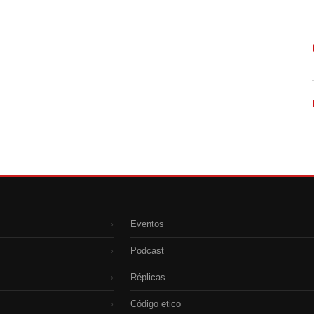
Eventos
›
Podcast
›
Réplicas
›
Código etico
›