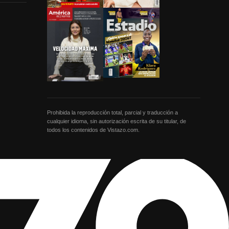
Prohibida la reproducción total, parcial y traducción a
cualquier idioma, sin autorización escrita de su titular, de
todos los contenidos de Vistazo.com.