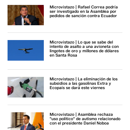
Microvistazo | Rafael Correa podría
ser investigado en la Asamblea por
pedidos de sanción contra Ecuador
Microvistazo | Lo que se sabe del
intento de asalto a una avioneta con
lingotes de oro y millones de dólares
en Santa Rosa
Microvistazo | La eliminación de los
subsidios a las gasolinas Extra y
Ecopaís se dará este viernes
Microvistazo | Asamblea rechaza
"uso político" de autismo relacionado
con el presidente Daniel Noboa