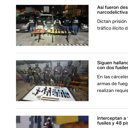
Así fueron des
narcodelictiv
Dictan prisión
tráfico ilícito
Siguen hallan
con dos fusile
En las cárcel
armas de fueg
realizan requi
Interceptan a
fusiles y 48 pi