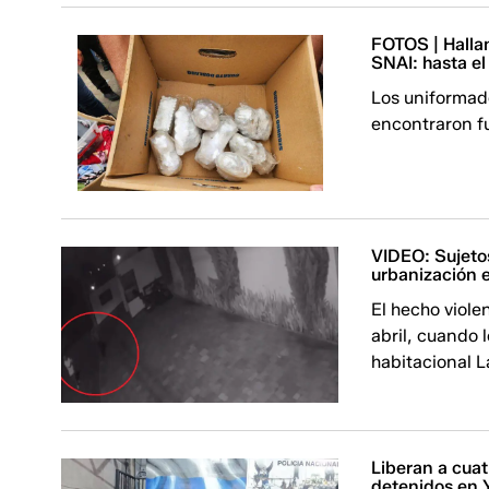
FOTOS | Hallan
SNAI: hasta el
Los uniformado
encontraron f
VIDEO: Sujeto
urbanización 
El hecho viole
abril, cuando 
habitacional L
Liberan a cuat
detenidos en 