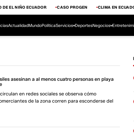
 DE EL NIÑO ECUADOR
CASO PROGEN
CLIMA EN ECUAD
icias
Actualidad
Mundo
Política
Servicios
Deportes
Negocios
Entretenim
siles asesinan a al menos cuatro personas en playa
e
circulan en redes sociales se observa cómo
omerciantes de la zona corren para esconderse del