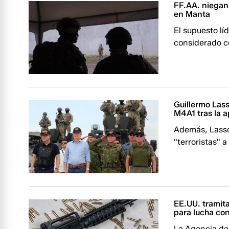
FF.AA. niegan 
en Manta
El supuesto lí
considerado co
Guillermo Lass
M4A1 tras la 
Además, Lasso
"terroristas" 
EE.UU. tramita
para lucha co
La Agencia de