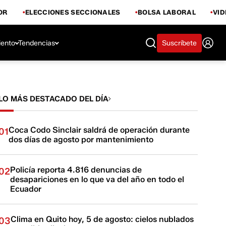
OR
ELECCIONES SECCIONALES
BOLSA LABORAL
VI
iento
Tendencias
Suscríbete
LO MÁS DESTACADO DEL DÍA
Coca Codo Sinclair saldrá de operación durante
01
dos días de agosto por mantenimiento
Policía reporta 4.816 denuncias de
02
desapariciones en lo que va del año en todo el
Ecuador
Clima en Quito hoy, 5 de agosto: cielos nublados
03