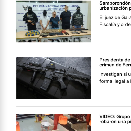
Samborondón: 
urbanización 
El juez de Gar
Fiscalía y ord
Presidenta de 
crimen de Fer
Investigan si 
forma ilegal a
VIDEO: Grupo d
robaron una pi