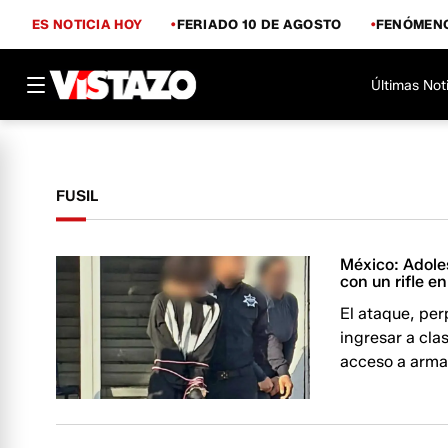
ES NOTICIA HOY
FERIADO 10 DE AGOSTO
FENÓMENO
Últimas Not
FUSIL
México: Adole
con un rifle e
El ataque, per
ingresar a clas
acceso a armas