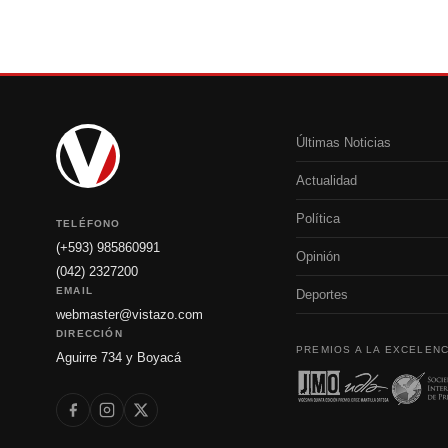
Últimas Noticias
Actualidad
Política
TELÉFONO
(+593) 985860991
Opinión
(042) 2327200
EMAIL
Deportes
webmaster@vistazo.com
DIRECCIÓN
PREMIOS A LA EXCELENC
Aguirre 734 y Boyacá