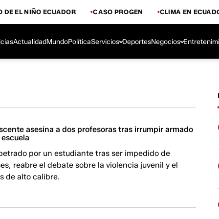
 DE EL NIÑO ECUADOR
CASO PROGEN
CLIMA EN ECUAD
icias
Actualidad
Mundo
Política
Servicios
Deportes
Negocios
Entretenim
scente asesina a dos profesoras tras irrumpir armado
n escuela
petrado por un estudiante tras ser impedido de
es, reabre el debate sobre la violencia juvenil y el
 de alto calibre.