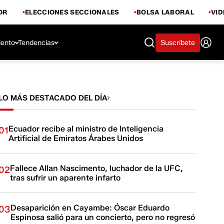
OR
ELECCIONES SECCIONALES
BOLSA LABORAL
VI
iento
Tendencias
Suscríbete
LO MÁS DESTACADO DEL DÍA
Ecuador recibe al ministro de Inteligencia
01
Artificial de Emiratos Árabes Unidos
Fallece Allan Nascimento, luchador de la UFC,
02
tras sufrir un aparente infarto
Desaparición en Cayambe: Óscar Eduardo
03
Espinosa salió para un concierto, pero no regresó