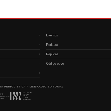
Eventos
›
Podcast
›
Réplicas
›
Código etico
›
›
IA PERIODÍSTICA Y LIDERAZGO EDITORIAL