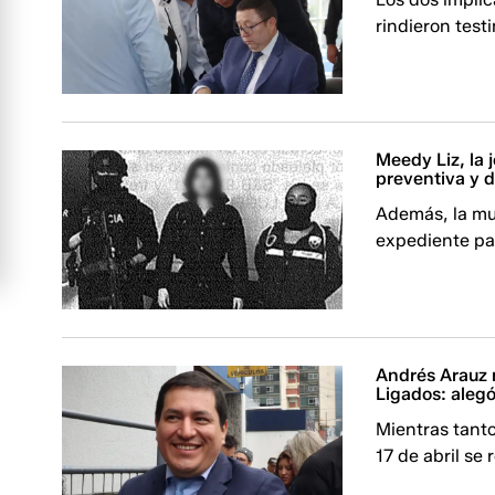
rindieron test
Meedy Liz, la 
preventiva y di
Además, la muj
expediente par
Andrés Arauz 
Ligados: alegó 
Mientras tanto
17 de abril se 