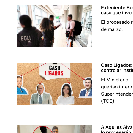
Exteniente Ro
caso que invo
El procesado r
de marzo.
Caso Ligados:
controlar inst
El Ministerio 
querían inferi
Superintenden
(TCE).
A Aquiles Alva
lo procesarán p