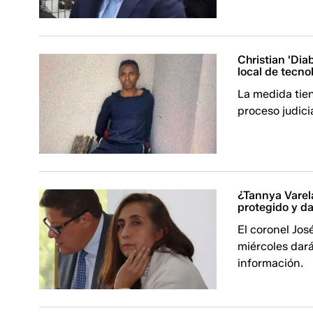
Christian 'Diab
local de tecno
La medida tie
proceso judicia
¿Tannya Varel
protegido y da
El coronel Jos
miércoles dará
información.