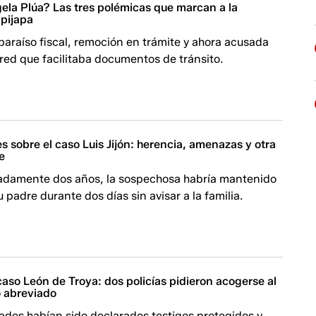
ela Plúa? Las tres polémicas que marcan a la
ipijapa
araíso fiscal, remoción en trámite y ahora acusada
 red que facilitaba documentos de tránsito.
s sobre el caso Luis Jijón: herencia, amenazas y otra
e
damente dos años, la sospechosa habría mantenido
u padre durante dos días sin avisar a la familia.
 caso León de Troya: dos policías pidieron acogerse al
 abreviado
ados habían sido declarados testigos protegidos y