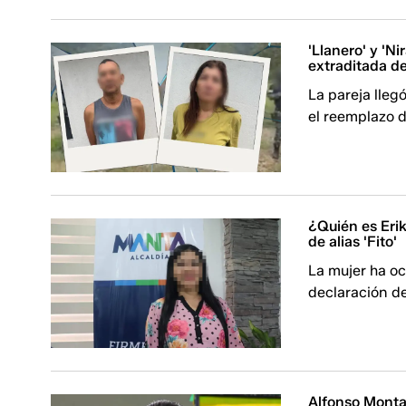
'Llanero' y 'Ni
extraditada d
La pareja lleg
el reemplazo d
¿Quién es Eri
de alias 'Fito'
La mujer ha oc
declaración de
Alfonso Montal