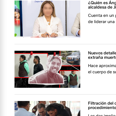
¿Quién es Áng
alcaldesa de J
Cuenta en un p
de liderar una
Nuevos detalle
extraña muert
Hace aproxima
el cuerpo de s
Filtración del
procedimiento
Los dos implic