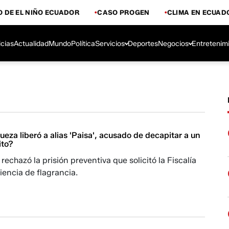
 DE EL NIÑO ECUADOR
CASO PROGEN
CLIMA EN ECUAD
icias
Actualidad
Mundo
Política
Servicios
Deportes
Negocios
Entretenim
ueza liberó a alias 'Paisa', acusado de decapitar a un
ito?
rechazó la prisión preventiva que solicitó la Fiscalía
iencia de flagrancia.