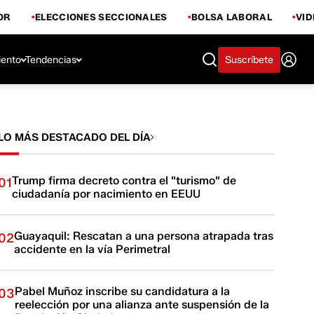
OR
ELECCIONES SECCIONALES
BOLSA LABORAL
VI
iento
Tendencias
Suscríbete
LO MÁS DESTACADO DEL DÍA
Trump firma decreto contra el "turismo" de
01
ciudadanía por nacimiento en EEUU
Guayaquil: Rescatan a una persona atrapada tras
02
accidente en la vía Perimetral
Pabel Muñoz inscribe su candidatura a la
03
reelección por una alianza ante suspensión de la