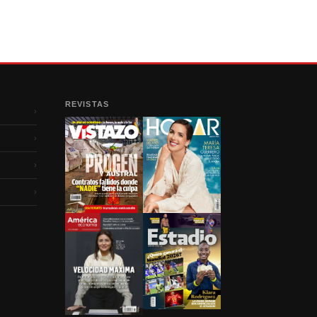
REVISTAS
›
›
›
›