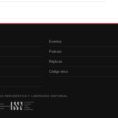
Eventos
›
Podcast
›
Réplicas
›
Código etico
›
›
IA PERIODÍSTICA Y LIDERAZGO EDITORIAL