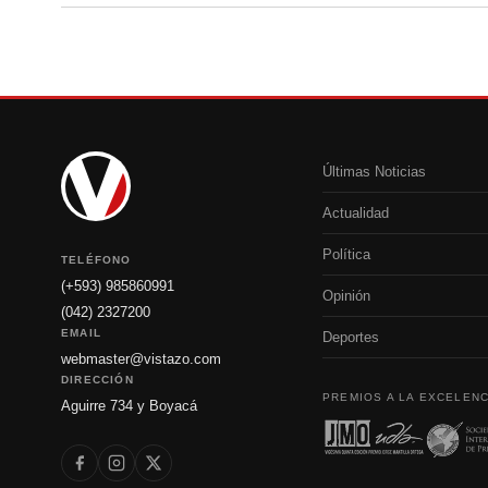
Últimas Noticias
Actualidad
Política
TELÉFONO
(+593) 985860991
Opinión
(042) 2327200
EMAIL
Deportes
webmaster@vistazo.com
DIRECCIÓN
PREMIOS A LA EXCELENC
Aguirre 734 y Boyacá