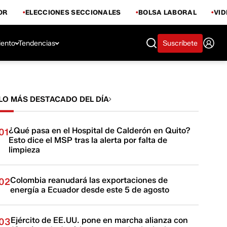
OR
ELECCIONES SECCIONALES
BOLSA LABORAL
VI
iento
Tendencias
Suscríbete
LO MÁS DESTACADO DEL DÍA
¿Qué pasa en el Hospital de Calderón en Quito?
01
Esto dice el MSP tras la alerta por falta de
limpieza
Colombia reanudará las exportaciones de
02
energía a Ecuador desde este 5 de agosto
Ejército de EE.UU. pone en marcha alianza con
03