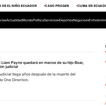
 DE EL NIÑO ECUADOR
CASO PROGEN
CLIMA EN ECUAD
icias
Actualidad
Mundo
Política
Servicios
Deportes
Negocios
Entretenim
e Liam Payne quedará en manos de su hijo Bear,
ón judicial
judicial llega años después de la muerte del
de One Direction.