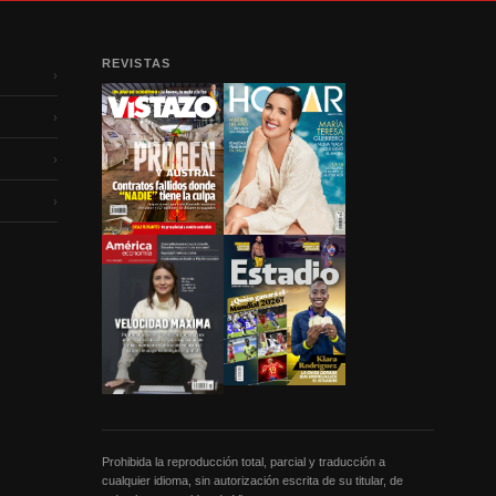
REVISTAS
›
›
›
›
Prohibida la reproducción total, parcial y traducción a
cualquier idioma, sin autorización escrita de su titular, de