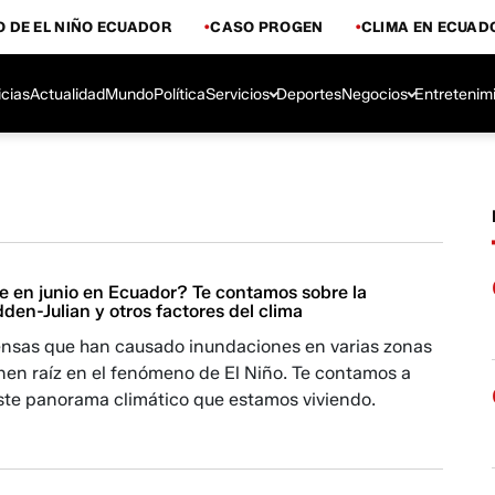
 DE EL NIÑO ECUADOR
CASO PROGEN
CLIMA EN ECUAD
icias
Actualidad
Mundo
Política
Servicios
Deportes
Negocios
Entretenim
ve en junio en Ecuador? Te contamos sobre la
den-Julian y otros factores del clima
tensas que han causado inundaciones en varias zonas
enen raíz en el fenómeno de El Niño. Te contamos a
ste panorama climático que estamos viviendo.