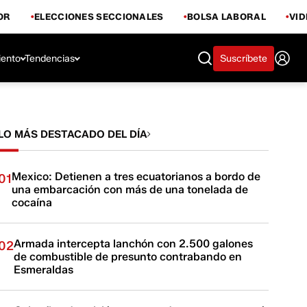
OR
ELECCIONES SECCIONALES
BOLSA LABORAL
VI
iento
Tendencias
Suscríbete
LO MÁS DESTACADO DEL DÍA
Mexico: Detienen a tres ecuatorianos a bordo de
01
una embarcación con más de una tonelada de
cocaína
Armada intercepta lanchón con 2.500 galones
02
de combustible de presunto contrabando en
Esmeraldas