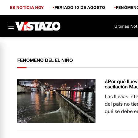
ES NOTICIA HOY
FERIADO 10 DE AGOSTO
FENÓMENO
Últimas Not
FENÓMENO DEL EL NIÑO
¿Por qué llue
oscilación Mad
Las lluvias in
del país no ti
qué se debe e