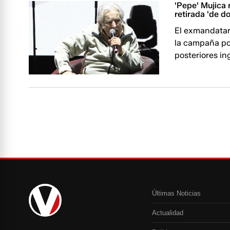
'Pepe' Mujica
retirada 'de d
El exmandatar
la campaña por
posteriores ing
Últimas Noticias
Actualidad