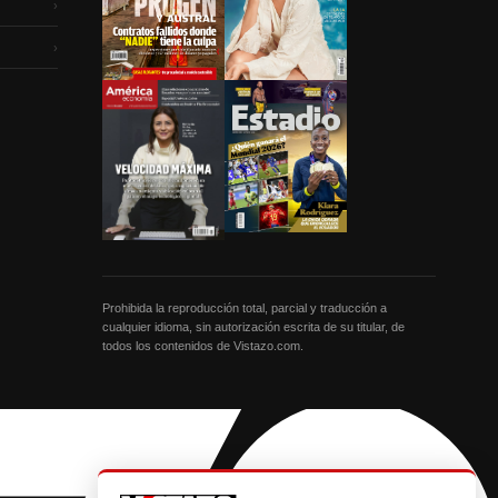
›
›
Prohibida la reproducción total, parcial y traducción a
cualquier idioma, sin autorización escrita de su titular, de
todos los contenidos de Vistazo.com.