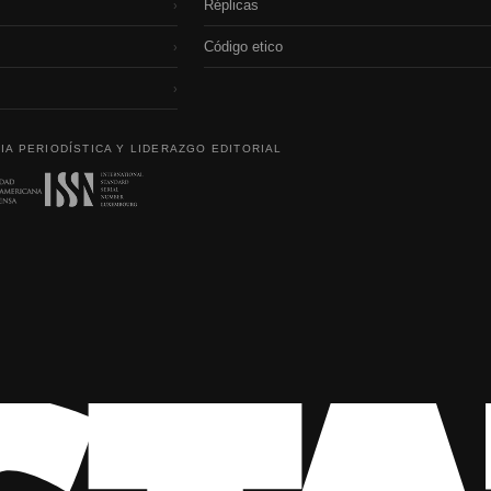
Réplicas
›
Código etico
›
›
IA PERIODÍSTICA Y LIDERAZGO EDITORIAL