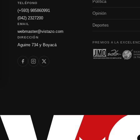
Política
TELÉFONO
(+593) 985860991
Opinión
(042) 2327200
EMAIL
Deportes
webmaster@vistazo.com
DIRECCIÓN
PREMIOS A LA EXCELENC
Aguirre 734 y Boyacá