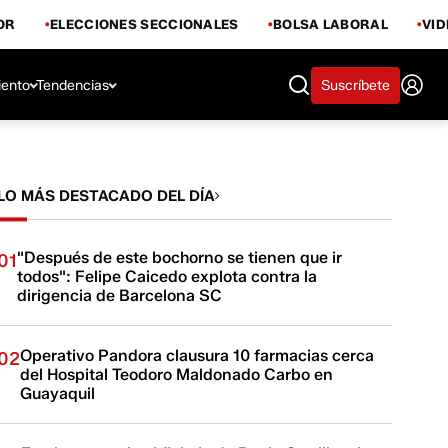
OR
ELECCIONES SECCIONALES
BOLSA LABORAL
VI
iento
Tendencias
Suscríbete
LO MÁS DESTACADO DEL DÍA
"Después de este bochorno se tienen que ir
01
todos": Felipe Caicedo explota contra la
dirigencia de Barcelona SC
Operativo Pandora clausura 10 farmacias cerca
02
del Hospital Teodoro Maldonado Carbo en
Guayaquil