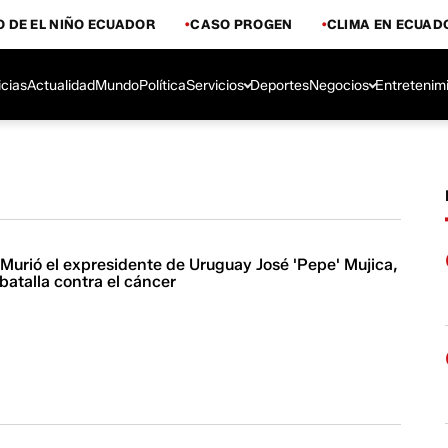
 DE EL NIÑO ECUADOR
CASO PROGEN
CLIMA EN ECUAD
icias
Actualidad
Mundo
Política
Servicios
Deportes
Negocios
Entretenim
 Murió el expresidente de Uruguay José 'Pepe' Mujica,
 batalla contra el cáncer