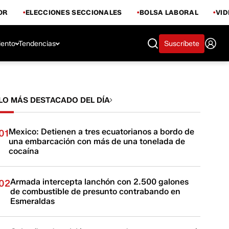
OR
ELECCIONES SECCIONALES
BOLSA LABORAL
VI
iento
Tendencias
Suscríbete
LO MÁS DESTACADO DEL DÍA
Mexico: Detienen a tres ecuatorianos a bordo de
01
una embarcación con más de una tonelada de
cocaína
Armada intercepta lanchón con 2.500 galones
02
de combustible de presunto contrabando en
Esmeraldas