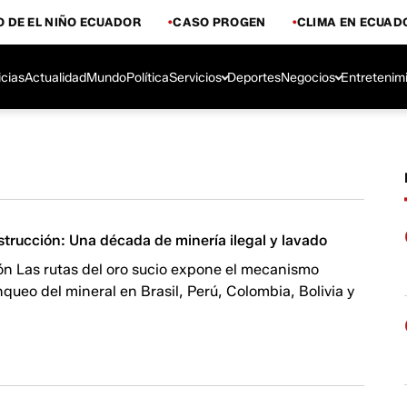
 DE EL NIÑO ECUADOR
CASO PROGEN
CLIMA EN ECUAD
icias
Actualidad
Mundo
Política
Servicios
Deportes
Negocios
Entretenim
estrucción: Una década de minería ilegal y lavado
ón Las rutas del oro sucio expone el mecanismo
nqueo del mineral en Brasil, Perú, Colombia, Bolivia y