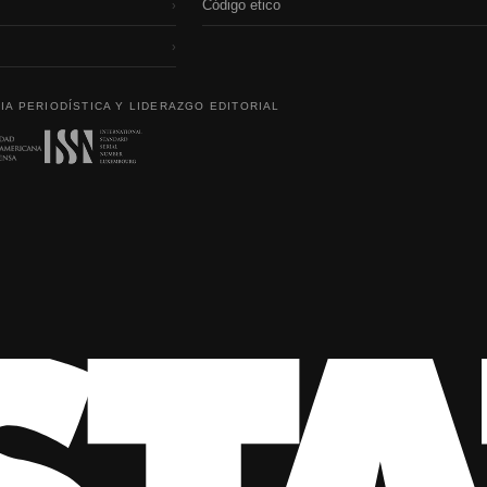
Código etico
›
›
IA PERIODÍSTICA Y LIDERAZGO EDITORIAL