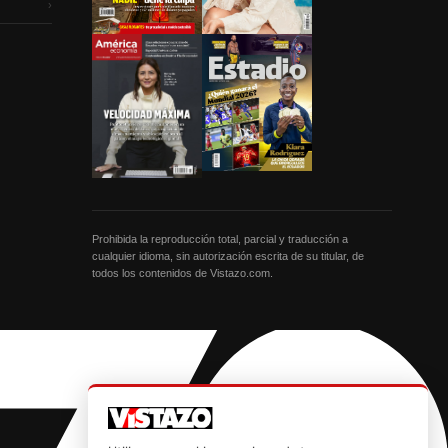
›
Prohibida la reproducción total, parcial y traducción a
cualquier idioma, sin autorización escrita de su titular, de
todos los contenidos de Vistazo.com.