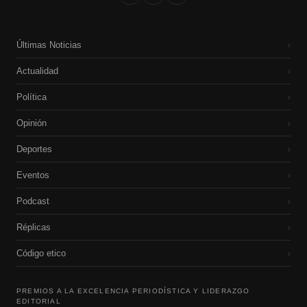
Últimas Noticias
›
Actualidad
›
Política
›
Opinión
›
Deportes
›
Eventos
›
Podcast
›
Réplicas
›
Código etico
›
PREMIOS A LA EXCELENCIA PERIODÍSTICA Y LIDERAZGO
EDITORIAL