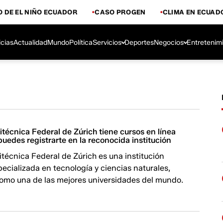
 DE EL NIÑO ECUADOR
CASO PROGEN
CLIMA EN ECUAD
icias
Actualidad
Mundo
Política
Servicios
Deportes
Negocios
Entretenim
itécnica Federal de Zúrich tiene cursos en línea
 puedes registrarte en la reconocida institución
itécnica Federal de Zúrich es una institución
cializada en tecnología y ciencias naturales,
omo una de las mejores universidades del mundo.