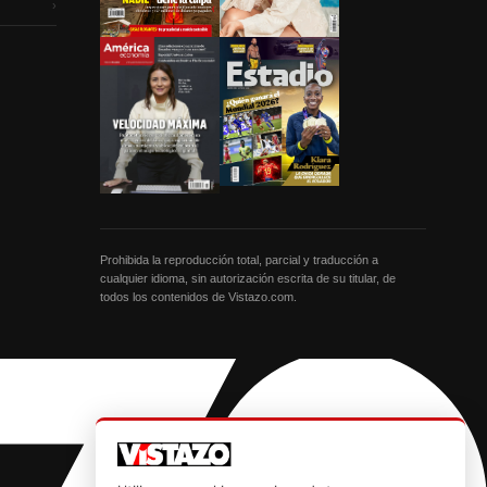
›
Prohibida la reproducción total, parcial y traducción a
cualquier idioma, sin autorización escrita de su titular, de
todos los contenidos de Vistazo.com.