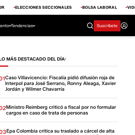
OR
ELECCIONES SECCIONALES
BOLSA LABORAL
VI
iento
Tendencias
Suscríbete
LO MÁS DESTACADO DEL DÍA
Caso Villavicencio: Fiscalía pidió difusión roja de
01
Interpol para José Serrano, Ronny Aleaga, Xavier
Jordán y Wilmer Chavarría
Ministro Reimberg criticó a fiscal por no formular
02
cargos en caso de trata de personas
Epa Colombia critica su traslado a cárcel de alta
03