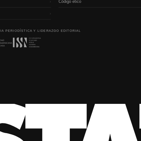
Código etico
›
›
IA PERIODÍSTICA Y LIDERAZGO EDITORIAL