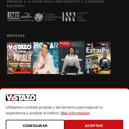
PREMIOS A LA EXCELENCIA PERIODÍSTICA Y LIDERAZGO
EDITORIAL
REVISTAS
Prohibida la reproducción total, parcial y traducción a cualquier idioma, sin
autorización escrita de su titular, de todos los contenidos de Vistazo.com.
Utilizamos cookies propias y de terceros para mejorar tu
experiencia y analizar el tráfico.
Más información
CONFIGURAR
ACEPTAR