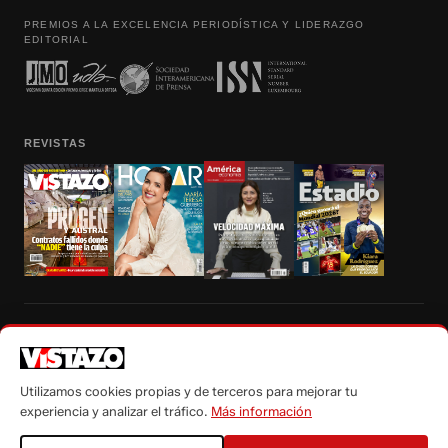
PREMIOS A LA EXCELENCIA PERIODÍSTICA Y LIDERAZGO
EDITORIAL
REVISTAS
Prohibida la reproducción total, parcial y traducción a cualquier idioma, sin
autorización escrita de su titular, de todos los contenidos de Vistazo.com.
Utilizamos cookies propias y de terceros para mejorar tu
experiencia y analizar el tráfico.
Más información