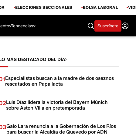
OR
ELECCIONES SECCIONALES
BOLSA LABORAL
VI
iento
Tendencias
Suscríbete
LO MÁS DESTACADO DEL DÍA
Especialistas buscan a la madre de dos oseznos
01
rescatados en Papallacta
Luis Díaz lidera la victoria del Bayern Múnich
02
sobre Aston Villa en pretemporada
Galo Lara renuncia a la Gobernación de Los Ríos
03
para buscar la Alcaldía de Quevedo por ADN