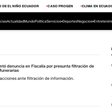
 DE EL NIÑO ECUADOR
CASO PROGEN
CLIMA EN ECUAD
icias
Actualidad
Mundo
Política
Servicios
Deportes
Negocios
Entretenim
tó denuncia en Fiscalía por presunta filtración de
funerarias
cciones ante filtración de información.