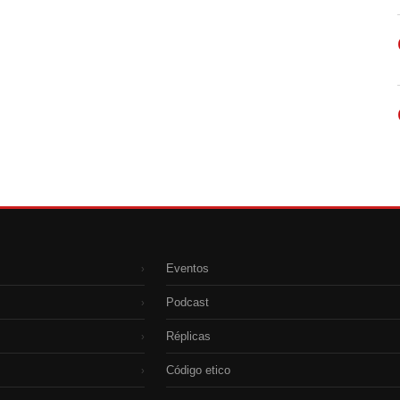
Eventos
›
Podcast
›
Réplicas
›
Código etico
›