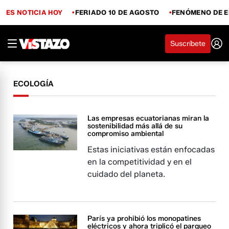
ES NOTICIA HOY
FERIADO 10 DE AGOSTO
FENÓMENO DE E
Suscríbete
ECOLOGÍA
Las empresas ecuatorianas miran la
sostenibilidad más allá de su
compromiso ambiental
Estas iniciativas están enfocadas
en la competitividad y en el
cuidado del planeta.
París ya prohibió los monopatines
eléctricos y ahora triplicó el parqueo