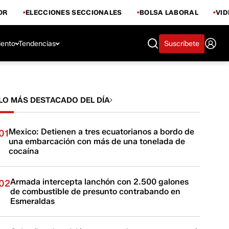
OR
ELECCIONES SECCIONALES
BOLSA LABORAL
VI
iento
Tendencias
Suscríbete
LO MÁS DESTACADO DEL DÍA
Mexico: Detienen a tres ecuatorianos a bordo de
01
una embarcación con más de una tonelada de
cocaína
Armada intercepta lanchón con 2.500 galones
02
de combustible de presunto contrabando en
Esmeraldas