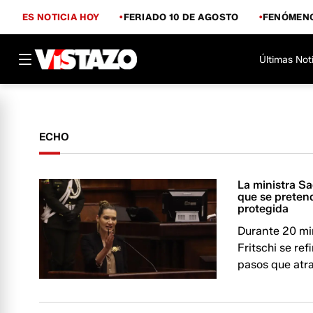
ES NOTICIA HOY
FERIADO 10 DE AGOSTO
FENÓMENO
Últimas Not
ECHO
La ministra Sa
que se pretend
protegida
Durante 20 min
Fritschi se ref
pasos que atr