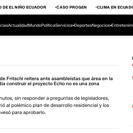
 DE EL NIÑO ECUADOR
CASO PROGEN
CLIMA EN ECUAD
icias
Actualidad
Mundo
Política
Servicios
Deportes
Negocios
Entretenim
de Fritschi reitera ante asambleístas que área en la
ía construir el proyecto Echo no es una zona
utos, sin responder a preguntas de legisladores,
irió al polémico plan de desarrollo residencial y los
avesó para aprobarlo.