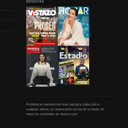
REVISTAS
›
›
›
›
Prohibida la reproducción total, parcial y traducción a
cualquier idioma, sin autorización escrita de su titular, de
todos los contenidos de Vistazo.com.