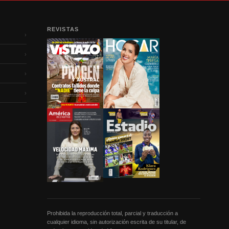
REVISTAS
›
›
›
›
Prohibida la reproducción total, parcial y traducción a
cualquier idioma, sin autorización escrita de su titular, de