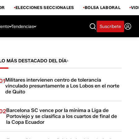
OR
ELECCIONES SECCIONALES
BOLSA LABORAL
VI
iento
Tendencias
Suscríbete
LO MÁS DESTACADO DEL DÍA
Militares intervienen centro de tolerancia
01
vinculado presuntamente a Los Lobos en el norte
de Quito
Barcelona SC vence por la mínima a Liga de
02
Portoviejo y se clasifica a los cuartos de final de
la Copa Ecuador