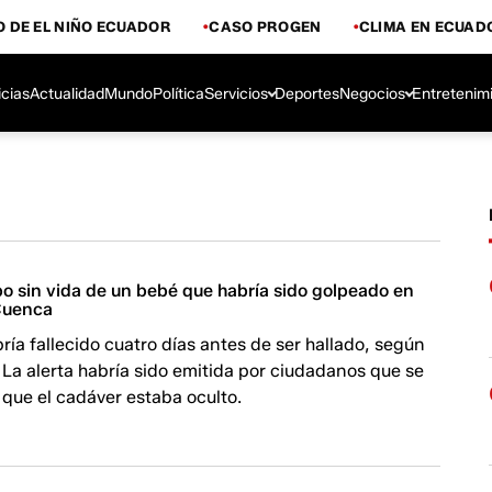
 DE EL NIÑO ECUADOR
CASO PROGEN
CLIMA EN ECUAD
icias
Actualidad
Mundo
Política
Servicios
Deportes
Negocios
Entretenim
po sin vida de un bebé que habría sido golpeado en
 Cuenca
ría fallecido cuatro días antes de ser hallado, según
l. La alerta habría sido emitida por ciudadanos que se
que el cadáver estaba oculto.