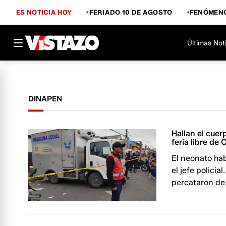
ES NOTICIA HOY
FERIADO 10 DE AGOSTO
FENÓMENO
Últimas Not
DINAPEN
Hallan el cuer
feria libre de
El neonato hab
el jefe policia
percataron de 