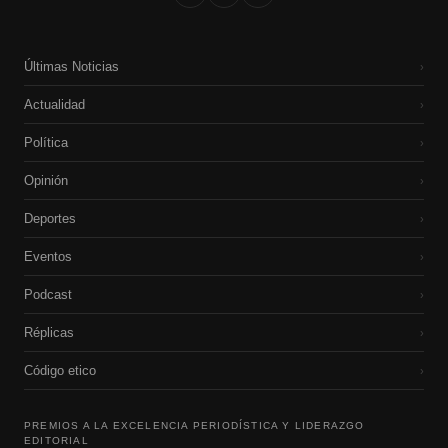
Últimas Noticias
›
Actualidad
›
Política
›
Opinión
›
Deportes
›
Eventos
›
Podcast
›
Réplicas
›
Código etico
›
PREMIOS A LA EXCELENCIA PERIODÍSTICA Y LIDERAZGO
EDITORIAL