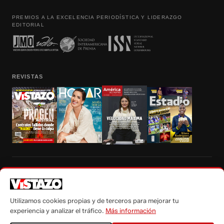
PREMIOS A LA EXCELENCIA PERIODÍSTICA Y LIDERAZGO
EDITORIAL
REVISTAS
Prohibida la reproducción total, parcial y traducción a cualquier idioma, sin
autorización escrita de su titular, de todos los contenidos de Vistazo.com.
Utilizamos cookies propias y de terceros para mejorar tu
experiencia y analizar el tráfico.
Más información