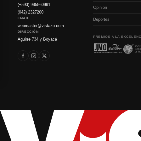
(+593) 985860991
Opinión
(042) 2327200
EMAIL
Deportes
webmaster@vistazo.com
DIRECCIÓN
PREMIOS A LA EXCELENC
Aguirre 734 y Boyacá