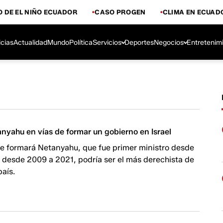
 DE EL NIÑO ECUADOR
CASO PROGEN
CLIMA EN ECUAD
icias
Actualidad
Mundo
Política
Servicios
Deportes
Negocios
Entretenim
nyahu en vías de formar un gobierno en Israel
ue formará Netanyahu, que fue primer ministro desde
 desde 2009 a 2021, podría ser el más derechista de
país.