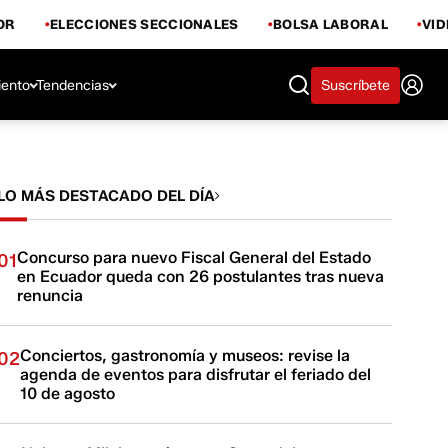
OR
ELECCIONES SECCIONALES
BOLSA LABORAL
VI
iento
Tendencias
Suscríbete
LO MÁS DESTACADO DEL DÍA
Concurso para nuevo Fiscal General del Estado
01
en Ecuador queda con 26 postulantes tras nueva
renuncia
Conciertos, gastronomía y museos: revise la
02
agenda de eventos para disfrutar el feriado del
10 de agosto