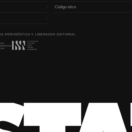
Código etico
›
›
IA PERIODÍSTICA Y LIDERAZGO EDITORIAL