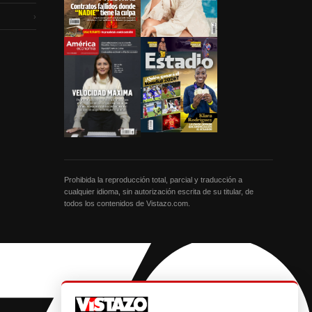
›
Prohibida la reproducción total, parcial y traducción a
cualquier idioma, sin autorización escrita de su titular, de
todos los contenidos de Vistazo.com.