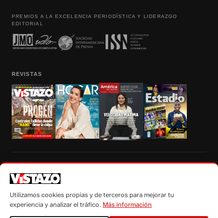
PREMIOS A LA EXCELENCIA PERIODÍSTICA Y LIDERAZGO
EDITORIAL
REVISTAS
Prohibida la reproducción total, parcial y traducción a cualquier idioma, sin
autorización escrita de su titular, de todos los contenidos de Vistazo.com.
Utilizamos cookies propias y de terceros para mejorar tu
experiencia y analizar el tráfico.
Más información