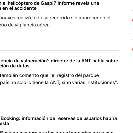
 el helicóptero de Gaspi? Informe revela una
e en el accidente
onaves realizó todo su recorrido sin aparecer en el
eño de vigilancia aérea.
dencia de vulneración': director de la ANT habla sobre
ación de datos
 también comentó que "el registro del parque
aís no solo lo tiene la ANT, sino varias instituciones".
 Booking: información de reservas de usuarios habría
esta
 Booking asegura que los datos bancarios no se han