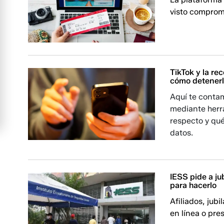
visto comprome
TikTok y la re
cómo detener
Aquí te conta
mediante herr
respecto y qué
datos.
IESS pide a ju
para hacerlo
Afiliados, jub
en línea o pre