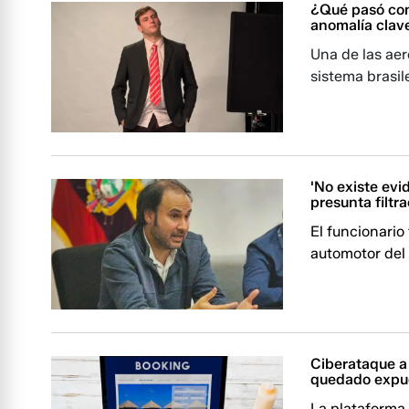
¿Qué pasó con
anomalía clav
Una de las aer
sistema brasil
'No existe evi
presunta filtr
El funcionario
automotor del p
Ciberataque a
quedado expu
La plataforma