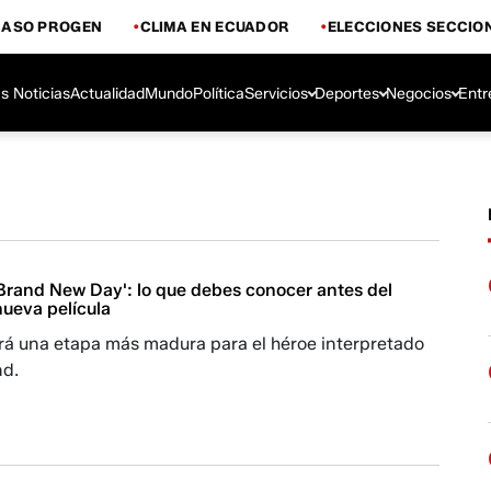
CASO PROGEN
CLIMA EN ECUADOR
ELECCIONES SECCIO
s Noticias
Actualidad
Mundo
Política
Servicios
Deportes
Negocios
Entr
Brand New Day': lo que debes conocer antes del
nueva película
ará una etapa más madura para el héroe interpretado
nd.